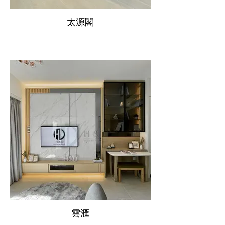
太源閣
雲滙