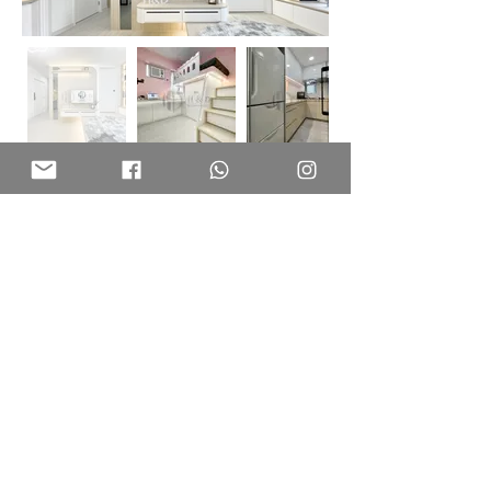
Marinella
深灣9號｜1100sq ft
3房複式單位｜1梗廚｜4廁
具有生活感的空間
寬闊、簡約的空間
單位重新規劃後，以深淺木色配搭為主要元素
下層原則梗廚改為半開放式廚房，將客飯廳和廚房連貫起來，增
強延伸的寬敞感
上層主房和客房打通，擴大成為大型套房連衣帽間使用，貫徹寬
闊空間感
多功能用途房，以全地台設計提供大量收納位置，再將書架搭配
摺疊床，既節省空間同時招待客人