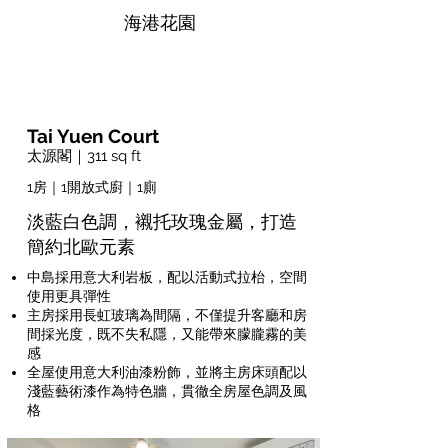
海港花園
Tai Yuen Court
太源閣｜311 sq ft
1房｜1開放式廚｜1廁
淡藍白色調，襯托玫瑰金屬，打造
簡約北歐元素
中島採用意大利岩板，配以活動式拉枱，空間
使用更具彈性
主房採用長虹玻璃為間隔，不僅提升客廳和房
間採光度，既不失私隱，又能帶來朦朧霧的美
感
全屋使用意大利油漆粉飾，並將主房床頭配以
淺藍藝術漆作為特色牆，貫徹全房屋色調及風
格