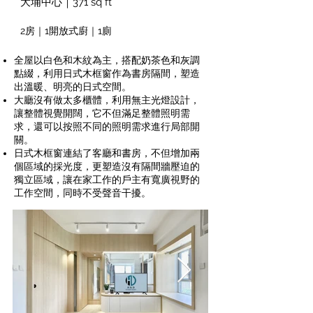
大埔中心｜371 sq ft
2房｜1開放式廚｜1廁
全屋以白色和木紋為主，搭配奶茶色和灰調
點綴，利用日式木框窗作為書房隔間，塑造
出溫暖、明亮的日式空間。
大廳沒有做太多櫃體，利用無主光燈設計，
讓整體視覺開闊，它不但滿足整體照明需
求，還可以按照不同的照明需求進行局部開
關。
日式木框窗連結了客廳和書房，不但增加兩
個區域的採光度，更塑造沒有隔間牆壓迫的
獨立區域，讓在家工作的戶主有寬廣視野的
工作空間，同時不受聲音干擾。