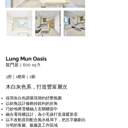
Lung Mun Oasis
龍門居｜600 sq ft
3房｜1梗廚｜2廁
木白灰色系，打造豐富層次
採用灰白色調展現簡約紓壓氛圍
以斜角設計修飾掉鋭利的折角
巧妙地將雪櫃融入玄關櫃當中
融合電視櫃設計，為小毛孩打造溫暖新居
以不改動原則配合風水格局下，把呂字廳劃出
分明的客廳、飯廳及工作區域