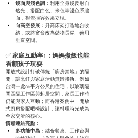
鏡面與淺色調
：利用全身鏡反射自
然光，搭配白色、米色等淺色系牆
面，視覺擴容效果立現。
向高空發展
：升高床架打造地台收
納，或將窗台改為儲物長凳，善用
垂直空間。
✅ 
家庭互動率↑：媽媽煮飯也能
看顧孩子玩耍
開放式設計打破傳統「廚房禁地」的隔
閡，讓烹飪與家庭活動無縫接軌。例如
台灣一處66平方公尺的住宅，以玻璃隔
間區隔工作區與起居空間，家長工作時
仍能與家人互動；而香港案例中，開放
式廚房搭配吧檯設計，讓料理時光成為
全家交流的核心。
情感連結亮點：
多功能中島
：結合餐桌、工作台與