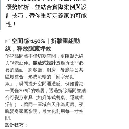
優勢解析，並結合實際案例與設
計技巧，帶你重新定義家的可能
性！
✅ 
空間感+150%｜拆牆重組動
線，釋放隱藏坪效
傳統隔間牆不僅切割空間，更阻礙光線
與視覺延伸。
開放式設計
透過拆除非必
要的牆面，將客廳、廚房、餐廳等公共
區域整合，形成流暢的「回字形動
線」，瞬間提升空間通透感。例如香港
一間僅309呎的蝸居，透過拆除隔間並結
合可變形家具（如升降式餐桌、隱藏式
浴缸），讓同一區域白天作為廚房、夜
晚變身家庭影院，最大化利用每一寸空
間。
設計技巧：