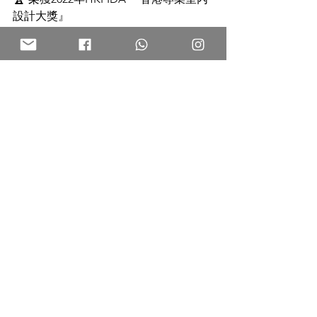
設計大獎』  
👇 立即行動 👇，讓你的家煥然一新！✨
📞 **聯絡電話**：
https://wa.me/85293834952
🌐 **網址**：
https://www.hnd-interior-
design.com/
📷**IG : 
hnd.interior.design
不要再猶豫，讓我們一起開始這段美好
的改造之旅！
#香港室內設計
#香港家居設計
#室內設
計
#室內裝修
#家居裝修
#室內設計師
#
家居設計
#設計靈感
#香港設計
#家居佈
置
#香港蝸居設計
#小空間放大術