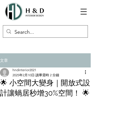
文章
hndinterior2021
2025年2月10日
讀畢需時 2 分鐘
🌟 小空間大變身｜開放式設
計讓蝸居秒增30%空間！ 🌟