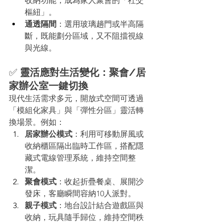
收納功能，成為家人聚會的「社交
樞紐」。
通透隔間
：選用玻璃趟門或半高隔
斷，既能劃分區域，又不阻擋視線
與光線。
✅ 
靈活應對生活變化：聚會/居
家辦公室一鍵切換
現代生活需求多元，開放式空間可透過
「模組化家具」與「彈性分區」靈活轉
換場景。例如：
居家辦公模式
：利用可移動屏風或
收納櫃區隔出臨時工作區，搭配隱
藏式電線管理系統，維持空間整
潔。
聚會模式
：收起折疊餐桌、展開沙
發床，客廳瞬間容納10人派對。
親子模式
：地台設計結合遊戲區與
收納，玩具隨手歸位，維持空間秩