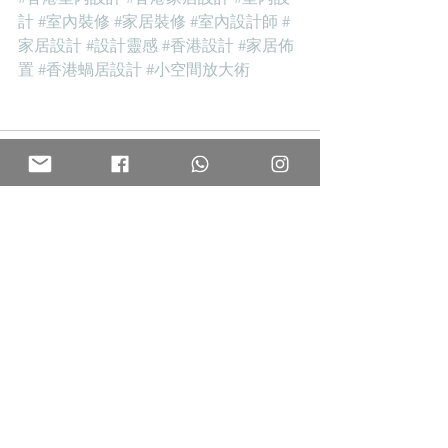
計
#室內裝修
#家居裝修
#室內設計師
#
家居設計
#設計靈感
#香港設計
#家居佈
置
#香港蝸居設計
#小空間放大術
查看全部
最新文章