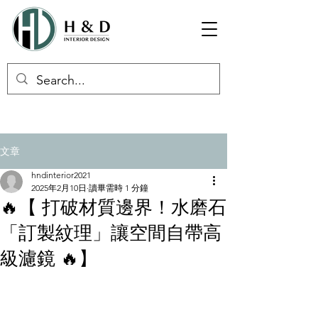
文章
hndinterior2021
2025年2月10日
讀畢需時 1 分鐘
🔥【 打破材質邊界！水磨石
「訂製紋理」讓空間自帶高
級濾鏡 🔥】