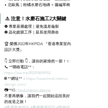
◗ 北歐風｜粉橘水磨石地磚 × 藤編單椅
⚠️ 注意！水磨石施工2大關鍵
❶ 專業基層處理｜避免溫差龜裂  
❷ 晶化鍍膜工序｜延長使用壽命  
🏆 榮獲2022年HKPIDA 『香港專業室內
設計大獎』  
👇 立即行動 👇，讓你的家煥然一新！✨
📞 **聯絡電話**：
https://wa.me/85293834952
🌐 **網址**：
https://www.hnd-interior-
design.com/
📷**IG : 
hnd.interior.design
不要再猶豫，讓我們一起開始這段美好
的改造之旅！
#香港室內設計
#香港家居設計
#室內設