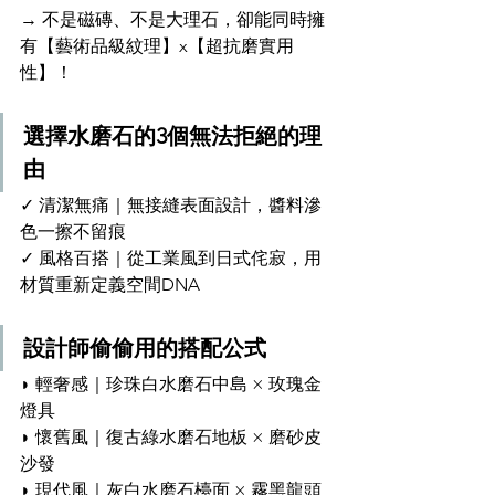
→ 不是磁磚、不是大理石，卻能同時擁
有【藝術品級紋理】x【超抗磨實用
性】！
選擇水磨石的3個無法拒絕的理
由  
✓ 清潔無痛｜無接縫表面設計，醬料滲
色一擦不留痕  
✓ 風格百搭｜從工業風到日式侘寂，用
材質重新定義空間DNA  
設計師偷偷用的搭配公式  
◗ 輕奢感｜珍珠白水磨石中島 × 玫瑰金
燈具  
◗ 懷舊風｜復古綠水磨石地板 × 磨砂皮
沙發
◗ 現代風｜灰白水磨石檯面 × 霧黑龍頭  